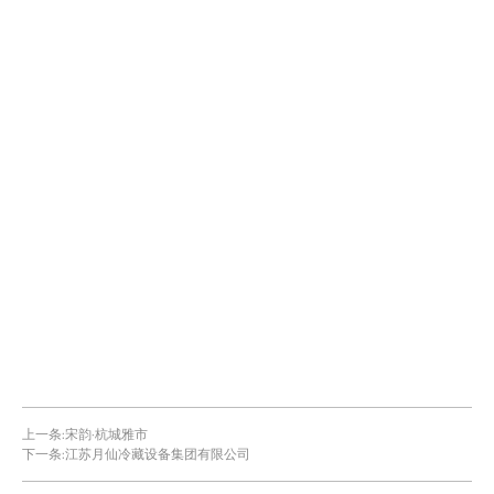
上一条:
宋韵·杭城雅市
下一条:
江苏月仙冷藏设备集团有限公司