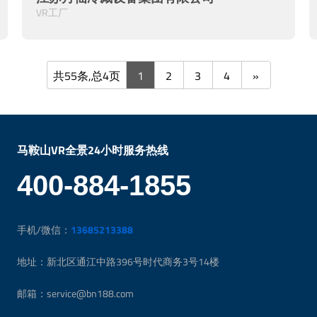
VR工厂
共55条,总4页
1
2
3
4
»
马鞍山VR全景24小时服务热线
400-884-1855
手机/微信：
13685213388
地址：新北区通江中路396号时代商务3号14楼
邮箱：service@bn188.com