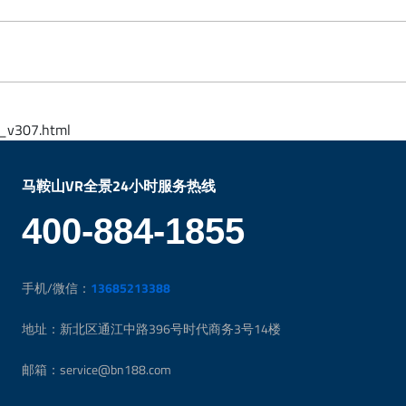
_v307.html
马鞍山VR全景24小时服务热线
400-884-1855
手机/微信：
13685213388
地址：新北区通江中路396号时代商务3号14楼
邮箱：service@bn188.com