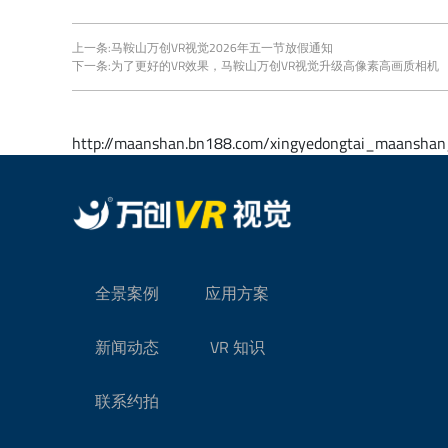
上一条:
马鞍山万创VR视觉2026年五一节放假通知
下一条:
为了更好的VR效果，马鞍山万创VR视觉升级高像素高画质相机
http://maanshan.bn188.com/xingyedongtai_maanshan
全景案例
应用方案
新闻动态
VR 知识
联系约拍